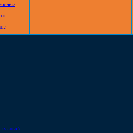
абинета
ент
ние
ектующие)