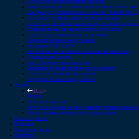
Стоматологические шланги (рукава)
Наконечники для слюноотсоса и стоматологическог
Насадки для ультразвукового скалера (Woodpecker 
Алмазные и твердосплавные боры, полиры
Стоматологические наконечники, роторные группы,
Ультразвуковые скалеры стоматологические
Стоматологические лампы, световоды
Эндодонтическое оборудование
Аппараты AIR FLOW
Интраоральные камеры и системы отбеливания
Медицинская оптика
Электрические микромоторы
Оснащение стоматологического кабинета
Стоматологический инструмент
Эндодонтическое оборудование
Услуги
Назад
Услуги
Услуги по доставке
Услуга по модернизации и ремонту стоматологичес
Ремонт стоматологических наконечников
Производители
Новинки
Прайс-лист боры
Контакты