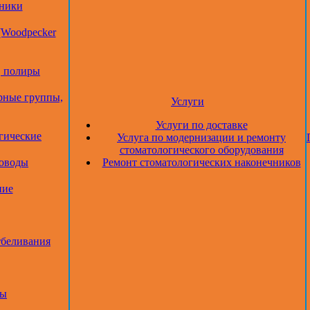
дники
(Woodpecker
, полиры
рные группы,
Услуги
Услуги по доставке
гические
Услуга по модернизации и ремонту
стоматологического оборудования
товоды
Ремонт стоматологических наконечников
ние
тбеливания
ры