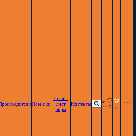
Прайс-
Производители
Новинки
лист
Контакты
0
0
0
боры