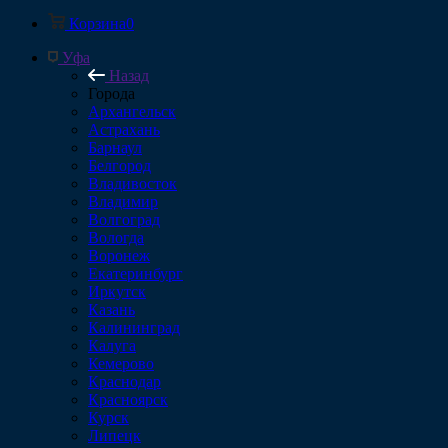
Корзина
0
Уфа
Назад
Города
Архангельск
Астрахань
Барнаул
Белгород
Владивосток
Владимир
Волгоград
Вологда
Воронеж
Екатеринбург
Иркутск
Казань
Калининград
Калуга
Кемерово
Краснодар
Красноярск
Курск
Липецк