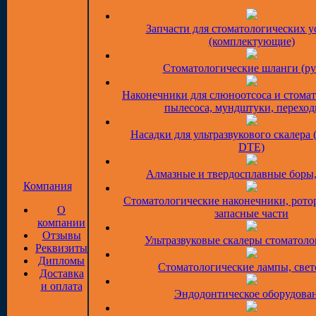
Запчасти для стоматологических у
(комплектующие)
Стоматологические шланги (ру
Наконечники для слюноотсоса и стома
пылесоса, мундштуки, перехо
Насадки для ультразвукового скалера 
DTE)
Алмазные и твердосплавные боры
Компания
Стоматологические наконечники, рото
О
запасные части
компании
Отзывы
Ультразвуковые скалеры стоматоло
Реквизиты
Дипломы
Стоматологические лампы, све
Доставка
и оплата
Эндодонтическое оборудова