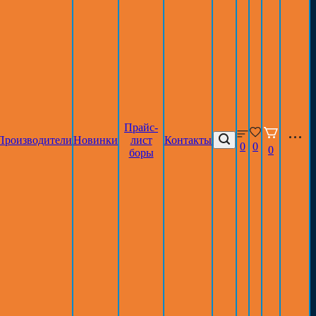
Прайс-
Производители
Новинки
лист
Контакты
0
0
0
боры