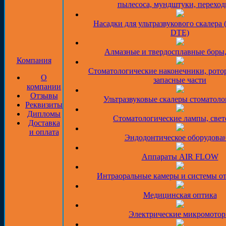
пылесоса, мундштуки, перехо
Насадки для ультразвукового скалера 
DTE)
Алмазные и твердосплавные боры
Компания
Стоматологические наконечники, рото
О
запасные части
компании
Отзывы
Ультразвуковые скалеры стоматоло
Реквизиты
Дипломы
Стоматологические лампы, све
Доставка
и оплата
Эндодонтическое оборудова
Аппараты AIR FLOW
Интраоральные камеры и системы о
Медицинская оптика
Электрические микромото