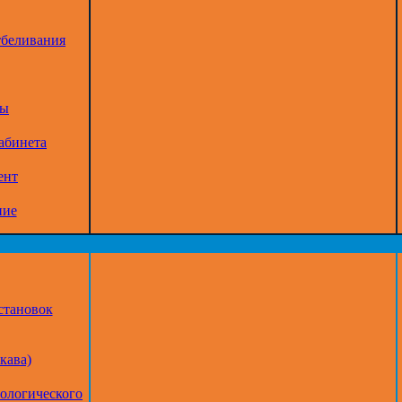
тбеливания
ры
абинета
ент
ние
становок
кава)
тологического