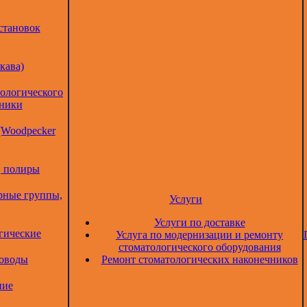
становок
кава)
тологического
дники
(Woodpecker
, полиры
рные группы,
Услуги
Услуги по доставке
гические
Услуга по модернизации и ремонту
стоматологического оборудования
товоды
Ремонт стоматологических наконечников
ние