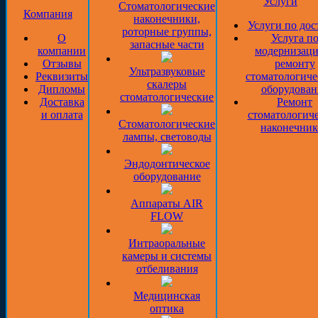
Услуги
Стоматологические
Компания
наконечники,
Услуги по дос
роторные группы,
О
Услуга п
запасные части
компании
модернизаци
Отзывы
ремонту
Ультразвуковые
Реквизиты
стоматологиче
скалеры
Дипломы
оборудован
стоматологические
Доставка
Ремонт
и оплата
стоматологич
Стоматологические
наконечник
лампы, световоды
Эндодонтическое
оборудование
Аппараты AIR
FLOW
Интраоральные
камеры и системы
отбеливания
Медицинская
оптика