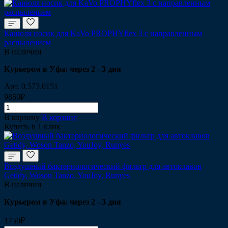
Канюля носик для KaVo PROPHYflex 3 с направленным
распылением
В наличии
Курьером в Уфа: через 2 - 3 дня
Арт.
0.573.0151
9850₽
В корзину
В корзине
Купить в 1 клик
Воздушный бактериологический фильтр для автоклавов
Getidy, Woson Tanzo, YouJoy, Runyes
В наличии
Курьером в Уфа: через 2 - 3 дня
1750₽