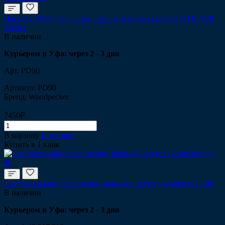
Насадка PD90 для чистки имплантов для скалеров DTE NSK
Satelec
В наличии
Курьером в Уфа: через 2 - 3 дня
Арт.
PD90
Артикул: PD90
Бренд: Woodpecker
7450₽
В корзину
В корзине
Купить в 1 клик
Быстросъемное соединение, квик-коннектор (комплект) 1-40
В наличии
Курьером в Уфа: через 2 - 3 дня