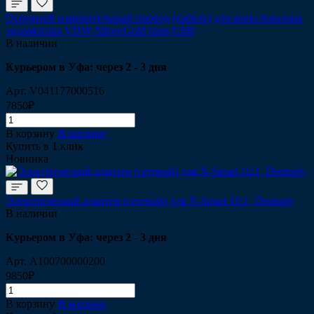
Основной измерительный провод (кабель) для апекслокатора
эндомотора VDW Silver/Gold mini-USB
В наличии
Курьером в Уфа: через 2 - 3 дня
Арт.
V041177000516
7850₽
В корзину
В корзине
Купить в 1 клик
Новинка
Электрический адаптер (сетевой) для X-Smart 16:1, Dentsply
В наличии
Курьером в Уфа: через 2 - 3 дня
Арт.
A100700000200
9850₽
В корзину
В корзине