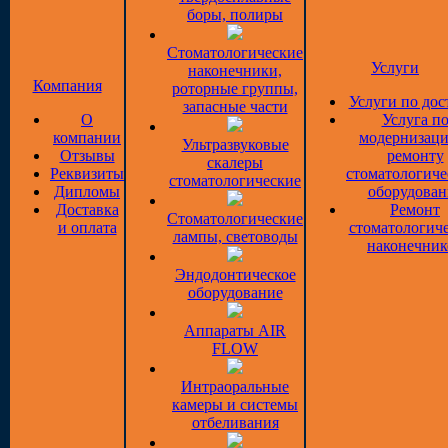
боры, полиры
Стоматологические
Услуги
наконечники,
Компания
роторные группы,
Услуги по дос
запасные части
О
Услуга п
компании
модернизаци
Ультразвуковые
Отзывы
ремонту
скалеры
Реквизиты
стоматологиче
стоматологические
Дипломы
оборудован
Доставка
Ремонт
Стоматологические
и оплата
стоматологич
лампы, световоды
наконечник
Эндодонтическое
оборудование
Аппараты AIR
FLOW
Интраоральные
камеры и системы
отбеливания