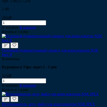
Арт.
1-40,217,218
1-40
2850₽
В корзину
В корзине
Купить в 1 клик
Основной (измерительный) провод для апекслокатор NSK
Ipex II
В наличии
Курьером в Уфа: через 2 - 3 дня
5250₽
В корзину
В корзине
Купить в 1 клик
Иглодержатель, щуп, файл для апекслокатора NSK IPEX