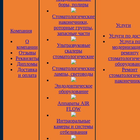
боры, полиры
Стоматологические
наконечники,
Услуги
роторные группы,
Компания
запасные части
Услуги по дос
О
Услуга п
Ультразвуковые
компании
модернизаци
скалеры
Отзывы
ремонту
стоматологические
Реквизиты
стоматологиче
Дипломы
оборудован
Стоматологические
Доставка
Ремонт
лампы, световоды
и оплата
стоматологич
наконечник
Эндодонтическое
оборудование
Аппараты AIR
FLOW
Интраоральные
камеры и системы
отбеливания