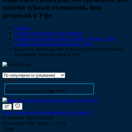
снятия зубных отложений, нож
десневой в Уфе
Главная
Стоматологическое оборудование
Алмазные и твердосплавные боры, полиры в Уфе
Стоматологический инструмент в Уфе
Кюреты и скейлеры, инструменты для снятия зубных
отложений, нож десневой в Уфе
Назад
Быстрая доставка в
Уфа
и РФ
Нож для обрезания силиконовых слепков R2
В наличии
Арт.
030-0220
Курьером в Уфа: через 2 - 3 дня
2500₽