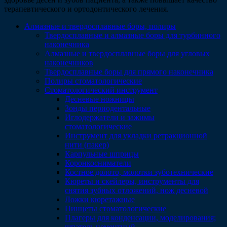
терапевтического и ортодонтического лечения.
Алмазные и твердосплавные боры, полиры
Твердосплавные и алмазные боры для турбинного
наконечника
Алмазные и твердосплавные боры для угловых
наконечников
Твердосплавные боры для прямого наконечника
Полиры стоматологические
Стоматологический инструмент
Десневые ножницы
Зонды периодентальные
Иглодержатели и зажимы
стоматологические
Инструмент для укладки ретракционной
нити (пакер)
Карпульные шприцы
Коронкосниматели
Костное долото, молотки зуботехнические
Кюреты и скейлеры, инструменты для
снятия зубных отложений, нож десневой
Ложки кюретажные
Пинцеты стоматологические
Плагеры для конденсации, моделирования;
шпатель цементный