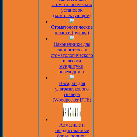
стоматологических
установок
(комплектующие)
Стоматологические
шланги (рукава)
Наконечники для
слюноотсоса и
стоматологического
пылесоса,
мундштуки,
переходники
Насадки для
ультразвукового
скалера
(Woodpecker DTE)
Алмазные и
твердосплавные
боры, полиры