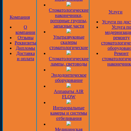
Стоматологические
Услуги
наконечники,
Компания
роторные группы,
Услуги по дос
запасные части
О
Услуга п
компании
модернизаци
Ультразвуковые
Отзывы
ремонту
скалеры
Реквизиты
стоматологиче
стоматологические
Дипломы
оборудован
Доставка
Ремонт
и оплата
Стоматологические
стоматологич
лампы, световоды
наконечник
Эндодонтическое
оборудование
Аппараты AIR
FLOW
Интраоральные
камеры и системы
отбеливания
Медицинская