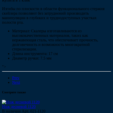
Купить в 1 клик
Изгибы по плоскости в области функционального стержня
скейлера позволяют без затруднений производить
манипуляции в глубоких и труднодоступных участках
полости рта.
Материал: Скалеры изготавливаются из
высококачественных материалов, таких как
нержавеющая сталь, что обеспечивает прочность,
долговечность и возможность многократной
стерилизации.
Длина инструмента: 17 см
Диаметр ручки: 7.5 мм
">
Prev
Next
Смотрите также
Нож десневой 1120
В наличии
Арт.
021-1120