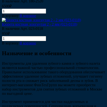
В наличии
Арт.
180-2520
6500₽
В корзину
В корзине
Кюрета костная, изогнутая 2 - 2 мм (023-0118)
В наличии
Арт.
023-0118
950₽
В корзину
В корзине
Назначение и особенности
Инструменты для удаления зубного камня и зубного налета
являются важной частью профессиональной стоматологии.
Правильное использование такого оборудования обеспечивает
эффективное удаление зубных отложений, улучшает гигиену
полости рта и снижает риск заболеваний десны и зубов. В
интернет-магазине ФинТехГрупп вы можете приобрести
набор инструментов для снятия зубных отложений в Москве
по выгодной цене.
Инструмент применяется для чистки наддесневых и
поддесневых поверхностей. Серповидная, копьевидная и