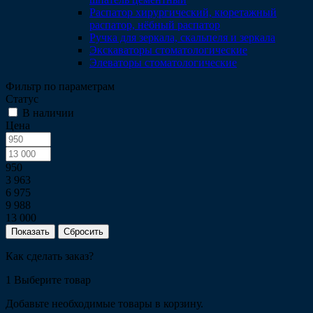
Распатор хирургический, кюретажный
распатор, нёбный распатор
Ручка для зеркала, скальпеля и зеркала
Экскаваторы стоматологические
Элеваторы стоматологические
Фильтр по параметрам
Статус
В наличии
Цена
950
3 963
6 975
9 988
13 000
Сбросить
Как сделать заказ?
1
Выберите товар
Добавьте необходимые товары в корзину.