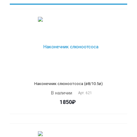
Наконечник слюноотсоса (ø8/10.5ø)
В наличии
Арт.
621
1850₽