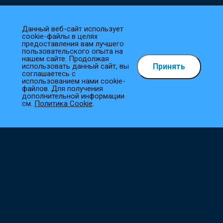
Данный веб-сайт использует
cookie-файлы в целях
предоставления вам лучшего
пользовательского опыта на
нашем сайте. Продолжая
Принять
использовать данный сайт, вы
Как сделать заказ?
соглашаетесь с
использованием нами cookie-
файлов. Для получения
1
Выберите товар
дополнительной информации
см.
Политика Cookie
.
Добавьте необходимые товары в корзину.
2
Оформите заказ
Заполните все необходимые поля, и мы сразу приступим к
его обработке.
3
Подтверждение заказа
Наш менеджер свяжется с вами в ближайшее время для
уточнения деталей.