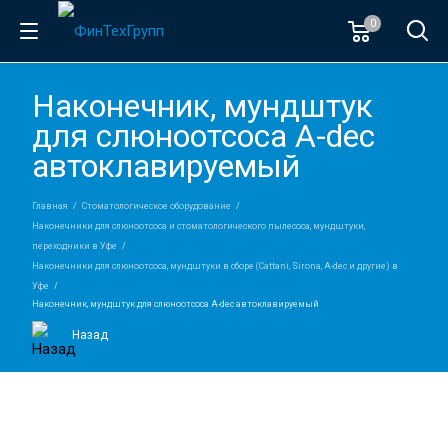
0
Наконечник, мундштук
для слюноотсоса A-dec
автоклавируемый
Главная
Стоматологическое оборудование
Наконечники для слюноотсоса и стоматологического пылесоса, мундштуки,
переходники в Уфе
Наконечники для слюноотсоса, мундштуки в сборе (Cattani, Sirona, A-dec и другие) в
Уфе
Наконечник, мундштук для слюноотсоса A-dec автоклавируемый
Назад