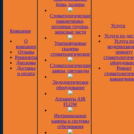
боры, полиры
Стоматологические
наконечники,
Услуги
роторные группы,
Компания
запасные части
Услуги по дос
О
Услуга п
Ультразвуковые
компании
модернизаци
скалеры
Отзывы
ремонту
стоматологические
Реквизиты
стоматологиче
Дипломы
оборудован
Стоматологические
Доставка
Ремонт
лампы, световоды
и оплата
стоматологич
наконечник
Эндодонтическое
оборудование
Аппараты AIR
FLOW
Интраоральные
камеры и системы
отбеливания