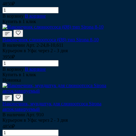
4850₽
В корзину
В корзине
Купить в 1 клик
Наконечник слюноотсоса (Ø8) тип Sirona 8-10
В наличии
Арт.
2-24,8-10,611
Курьером в Уфа: через 2 - 3 дня
3950₽
В корзину
В корзине
Купить в 1 клик
Новинка
Наконечник, мундштук для слюноотсоса Sirona
автоклавируемый
В наличии
Арт.
910
Курьером в Уфа: через 2 - 3 дня
4850₽