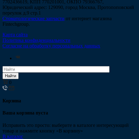
7702436619, КПП 770201001, ОКПО 79366767,
Юридический адрес: 129090, город Москва, Протопоповский
переулок д.9 стр.1
Стоматологические запчасти
от интернет магазина
Fintechgroup.
Карта сайта
Политика конфиденциальности
Согласие на обработку персональных данных
Найти
0
Корзина
Ваша корзина пуста
Исправить это просто: выберите в каталоге интересующий
товар и нажмите кнопку «В корзину»
В каталог