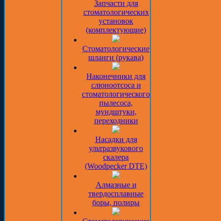
Запчасти для
стоматологических
установок
(комплектующие)
Стоматологические
шланги (рукава)
Наконечники для
слюноотсоса и
стоматологического
пылесоса,
мундштуки,
переходники
Насадки для
ультразвукового
скалера
(Woodpecker DTE)
Алмазные и
твердосплавные
боры, полиры