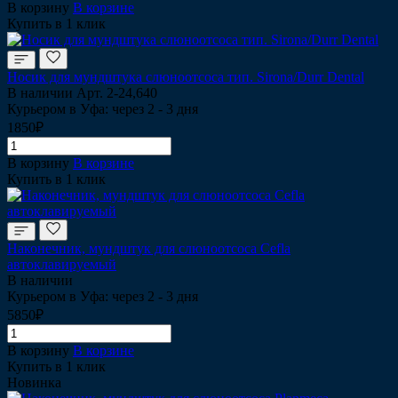
В корзину
В корзине
Купить в 1 клик
Носик для мундштука слюноотсоса тип. Sirona/Durr Dental
В наличии
Арт.
2-24,640
Курьером в Уфа: через 2 - 3 дня
1850₽
В корзину
В корзине
Купить в 1 клик
Наконечник, мундштук для слюноотсоса Cefla
автоклавируемый
В наличии
Курьером в Уфа: через 2 - 3 дня
5850₽
В корзину
В корзине
Купить в 1 клик
Новинка