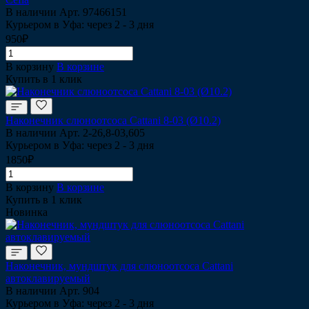
В наличии
Арт.
97466151
Курьером в Уфа: через 2 - 3 дня
950₽
В корзину
В корзине
Купить в 1 клик
Наконечник слюноотсоса Cattani 8-03 (Ø10.2)
В наличии
Арт.
2-26,8-03,605
Курьером в Уфа: через 2 - 3 дня
1850₽
В корзину
В корзине
Купить в 1 клик
Новинка
Наконечник, мундштук для слюноотсоса Cattani
автоклавируемый
В наличии
Арт.
904
Курьером в Уфа: через 2 - 3 дня