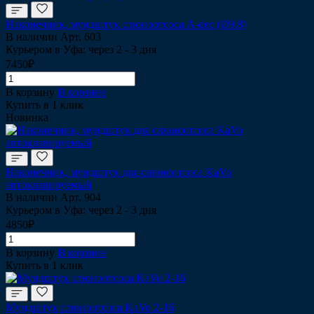
Наконечник, мундштук слюноотсоса A-dec (Ø9.8)
В наличии
Арт.
603
Курьером в Уфа: через 2 - 3 дня
7450₽
В корзину
В корзине
Купить в 1 клик
Новинка
Наконечник, мундштук для слюноотсоса KaVo
автоклавируемый
В наличии
Арт.
904
Курьером в Уфа: через 2 - 3 дня
4850₽
В корзину
В корзине
Купить в 1 клик
Мундштук слюноотсоса KaVo 2-16