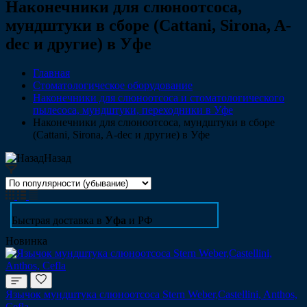
Наконечники для слюноотсоса,
мундштуки в сборе (Cattani, Sirona, A-
dec и другие) в Уфе
Главная
Стоматологическое оборудование
Наконечники для слюноотсоса и стоматологического
пылесоса, мундштуки, переходники в Уфе
Наконечники для слюноотсоса, мундштуки в сборе
(Cattani, Sirona, A-dec и другие) в Уфе
Назад
Быстрая доставка в
Уфа
и РФ
Новинка
Язычок мундштука слюноотсоса Stern Weber,Castellini, Anthos,
Cefla