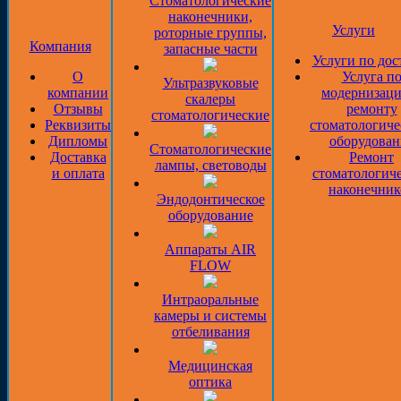
Стоматологические
наконечники,
Услуги
роторные группы,
Компания
запасные части
Услуги по дос
О
Услуга п
Ультразвуковые
компании
модернизаци
скалеры
Отзывы
ремонту
стоматологические
Реквизиты
стоматологиче
Дипломы
оборудован
Стоматологические
Доставка
Ремонт
лампы, световоды
и оплата
стоматологич
наконечник
Эндодонтическое
оборудование
Аппараты AIR
FLOW
Интраоральные
камеры и системы
отбеливания
Медицинская
оптика